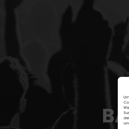
Um 
Co
B
A
We
Sur
de
und