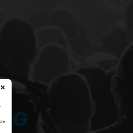
.
Z
I
G
ale