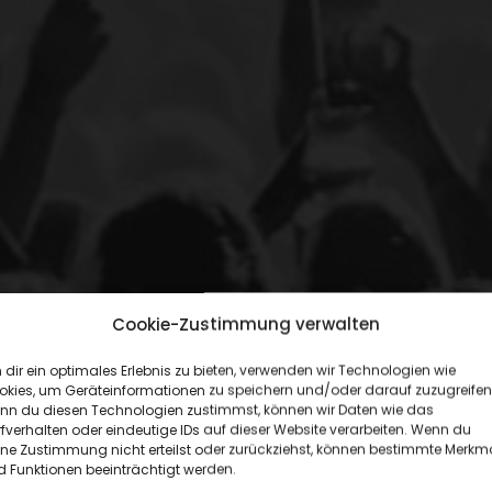
Cookie-Zustimmung verwalten
dir ein optimales Erlebnis zu bieten, verwenden wir Technologien wie
okies, um Geräteinformationen zu speichern und/oder darauf zuzugreifen
N
D
H
A
U
S
L
E
I
P
nn du diesen Technologien zustimmst, können wir Daten wie das
fverhalten oder eindeutige IDs auf dieser Website verarbeiten. Wenn du
ine Zustimmung nicht erteilst oder zurückziehst, können bestimmte Merkm
 Funktionen beeinträchtigt werden.