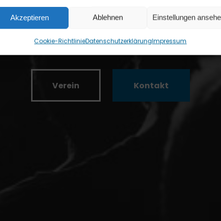
Akzeptieren
Ablehnen
Einstellungen anseh
Ein Projekt des Bandcommunity Leipzig e.V.
Cookie-Richtlinie
Datenschutzerklärung
Impressum
Verein
Kontakt