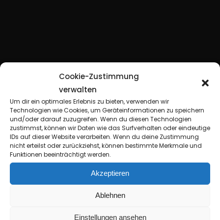
Cookie-Zustimmung
verwalten
Um dir ein optimales Erlebnis zu bieten, verwenden wir
Technologien wie Cookies, um Geräteinformationen zu speichern
und/oder darauf zuzugreifen. Wenn du diesen Technologien
zustimmst, können wir Daten wie das Surfverhalten oder eindeutige
IDs auf dieser Website verarbeiten. Wenn du deine Zustimmung
nicht erteilst oder zurückziehst, können bestimmte Merkmale und
Funktionen beeinträchtigt werden.
Akzeptieren
O
p
e
n
J
a
m
S
e
s
s
i
o
n
Ablehnen
Einstellungen ansehen