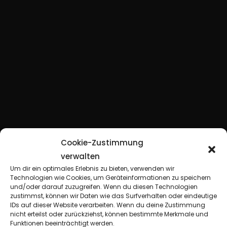
Cookie-Zustimmung
verwalten
Um dir ein optimales Erlebnis zu bieten, verwenden wir
Technologien wie Cookies, um Geräteinformationen zu speichern
und/oder darauf zuzugreifen. Wenn du diesen Technologien
zustimmst, können wir Daten wie das Surfverhalten oder eindeutige
IDs auf dieser Website verarbeiten. Wenn du deine Zustimmung
nicht erteilst oder zurückziehst, können bestimmte Merkmale und
Funktionen beeinträchtigt werden.