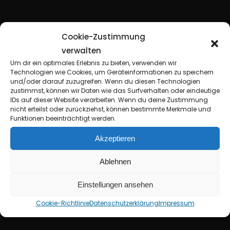
Cookie-Zustimmung
verwalten
Um dir ein optimales Erlebnis zu bieten, verwenden wir
Technologien wie Cookies, um Geräteinformationen zu speichern
und/oder darauf zuzugreifen. Wenn du diesen Technologien
zustimmst, können wir Daten wie das Surfverhalten oder eindeutige
IDs auf dieser Website verarbeiten. Wenn du deine Zustimmung
nicht erteilst oder zurückziehst, können bestimmte Merkmale und
Funktionen beeinträchtigt werden.
Akzeptieren
C
o
n
j
u
r
e
r
(
U
K
)
)
+
Ablehnen
F
l
e
s
h
w
o
r
d
l
d
(
(
P
L
)
Einstellungen ansehen
Cookie-Richtlinie
Datenschutzerklärung
Impressum