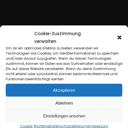
Cookie-Zustimmung
verwalten
Um dir ein optimales Erlebnis zu bieten, verwenden wir
Technologien wie Cookies, um Geräteinformationen zu speichern
und/oder darauf zuzugreifen. Wenn du diesen Technologien
zustimmst, können wir Daten wie das Surfverhalten oder eindeutige
IDs auf dieser Website verarbeiten. Wenn du deine Zustimmung
nicht erteilst oder zurückziehst, können bestimmte Merkmale und
Funktionen beeinträchtigt werden.
Akzeptieren
D
ö
d
e
l
h
l
a
i
e
+
S
i
k
c
k
O
f
O
Ablehnen
S
o
c
i
e
t
y
+
y
T
r
y
s
y
t
Einstellungen ansehen
Cookie-Richtlinie
Datenschutzerklärung
Impressum