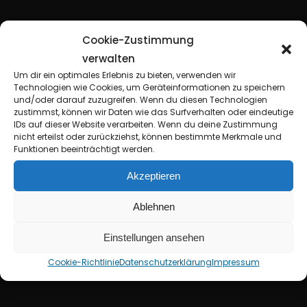
Cookie-Zustimmung
verwalten
Um dir ein optimales Erlebnis zu bieten, verwenden wir
Technologien wie Cookies, um Geräteinformationen zu speichern
und/oder darauf zuzugreifen. Wenn du diesen Technologien
zustimmst, können wir Daten wie das Surfverhalten oder eindeutige
IDs auf dieser Website verarbeiten. Wenn du deine Zustimmung
nicht erteilst oder zurückziehst, können bestimmte Merkmale und
Funktionen beeinträchtigt werden.
Akzeptieren
D
r
.
.
T
e
n
t
o
r
r
k
e
l
+
K
ä
p
t
n
Ablehnen
K
ü
c
h
e
e
Einstellungen ansehen
Cookie-Richtlinie
Datenschutzerklärung
Impressum