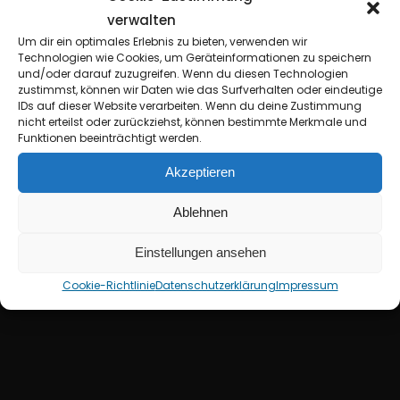
verwalten
Um dir ein optimales Erlebnis zu bieten, verwenden wir
Technologien wie Cookies, um Geräteinformationen zu speichern
und/oder darauf zuzugreifen. Wenn du diesen Technologien
zustimmst, können wir Daten wie das Surfverhalten oder eindeutige
IDs auf dieser Website verarbeiten. Wenn du deine Zustimmung
nicht erteilst oder zurückziehst, können bestimmte Merkmale und
Funktionen beeinträchtigt werden.
Akzeptieren
H
e
a
v
y
O
l
d
Y
e
a
r
Ablehnen
Einstellungen ansehen
Cookie-Richtlinie
Datenschutzerklärung
Impressum