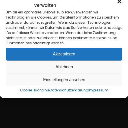
verwalten
Um dir ein optimales Erlebnis zu bieten, verwenden wir
Technologien wie Cookies, um Geräteinformationen zu speichern
und/oder darauf zuzugreifen. Wenn du diesen Technologien
zustimmst, können wir Daten wie das Surfverhalten oder eindeutige
IDs auf dieser Website verarbeiten. Wenn du deine Zustimmung
nicht erteilst oder zurückziehst, können bestimmte Merkmale und
Funktionen beeinträchtigt werden.
Akzeptieren
L
L
i
i
c
h
K
i
n
g
+
G
a
m
a
Ablehnen
B
o
o
m
b
Einstellungen ansehen
Cookie-Richtlinie
Datenschutzerklärung
Impressum