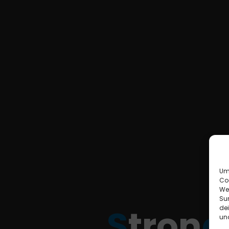
Um 
Co
We
Sur
S
t
t
r
o
o
n
n
g
de
und