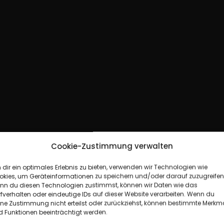
Cookie-Zustimmung verwalten
dir ein optimales Erlebnis zu bieten, verwenden wir Technologien wie
okies, um Geräteinformationen zu speichern und/oder darauf zuzugreifen
nn du diesen Technologien zustimmst, können wir Daten wie das
fverhalten oder eindeutige IDs auf dieser Website verarbeiten. Wenn du
b
b
o
w
+
C
h
e
a
p
ine Zustimmung nicht erteilst oder zurückziehst, können bestimmte Merkm
 Funktionen beeinträchtigt werden.