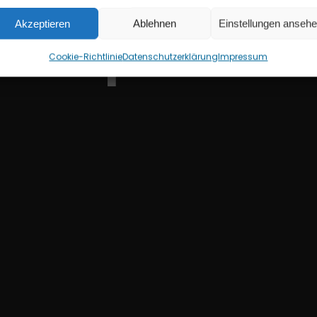
Akzeptieren
Ablehnen
Einstellungen anseh
T
h
h
e
e
S
p
a
r
t
a
n
i
c
Cookie-Richtlinie
Datenschutzerklärung
Impressum