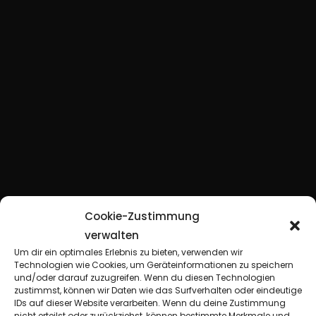
Cookie-Zustimmung
verwalten
Um dir ein optimales Erlebnis zu bieten, verwenden wir
Technologien wie Cookies, um Geräteinformationen zu speichern
und/oder darauf zuzugreifen. Wenn du diesen Technologien
zustimmst, können wir Daten wie das Surfverhalten oder eindeutige
IDs auf dieser Website verarbeiten. Wenn du deine Zustimmung
nicht erteilst oder zurückziehst, können bestimmte Merkmale und