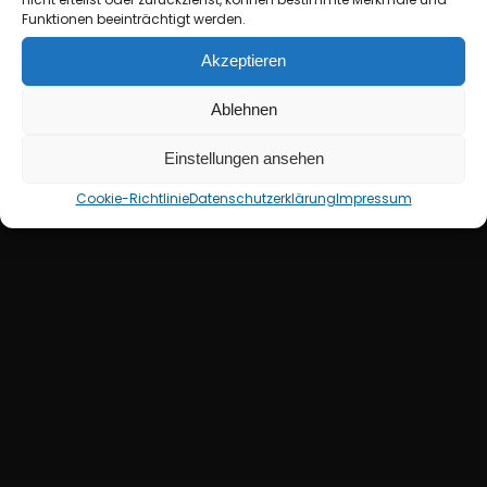
Funktionen beeinträchtigt werden.
Akzeptieren
T
Y
N
A
+
S
u
p
p
o
r
t
:
Ablehnen
M
i
s
c
h
a
Einstellungen ansehen
Cookie-Richtlinie
Datenschutzerklärung
Impressum